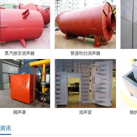
蒸汽放空消声器
管道吹扫消声器
隔声罩
消声室
锅
资讯