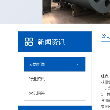
公
新闻资讯
公司新闻
组合
行业资讯
根据
一、
常见问答
1、
使用
有关