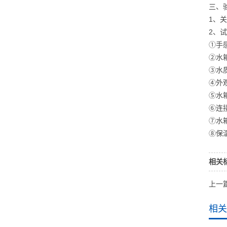
三、
1、
2、
①手
②水
③水质
④外
⑤水
⑥连接
⑦水
⑧保
相关
上一
相关