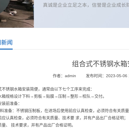
司新闻
组合式不锈钢水箱
作者：admin
发布时间：2023-05-06 1
式不锈钢水箱安装简便，通常由以下七个工序来完成：
水箱规格设计下料→剪板→贴膜→压制→整形→校队→交付。
安装前准备：
材料准备：不锈钢压制板，在进场后使用前应认真检查，必须符合有关质量
前应认真检查，必须符合有关质量、技术要 求，并有产品出厂合格证明；
质量、 技术要求，并有产品出厂合格证明。